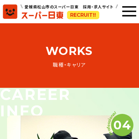
愛媛県松山市のスーパー日東 採用・求人サイト
RECRUIT!!
WORKS
職種・キャリア
CAREER
INFO
l
a
n
o
04
i
s
s
e
f
o
r
p