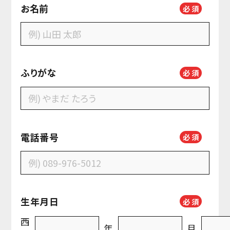
お名前
必
須
ふりがな
必
須
電話番号
必
須
生年月日
必
須
西
年
月