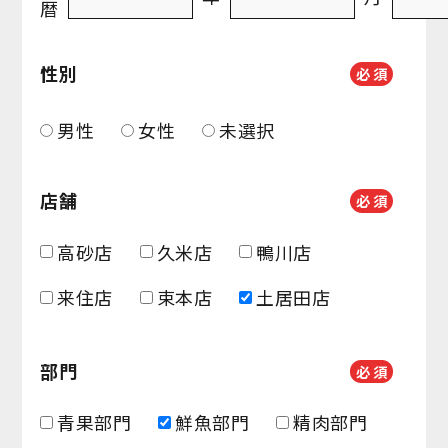
暦
性別
必
須
男性
女性
未選択
店舗
必
須
高砂店
久米店
鴨川店
来住店
束本店
土居田店
部門
必
須
青果部門
鮮魚部門
精肉部門