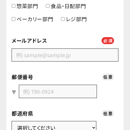
惣菜部門
食品・日配部門
ベーカリー部門
レジ部門
メールアドレス
必
須
郵便番号
任
意
〒
都道府県
任
意